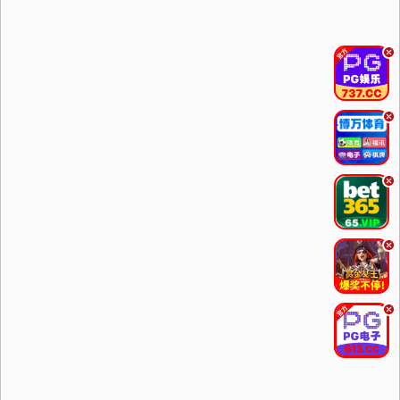
.
.
.
.
.